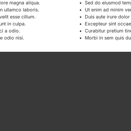
lore magna aliqua.
Sed do eiusmod tempo
n ullamco laboris.
Ut enim ad minim ven
velit esse cillum.
Duis aute irure dolor 
nt in culpa.
Excepteur sint occaec
ci a odio.
Curabitur pretium tin
e odio nisi.
Morbi in sem quis dui