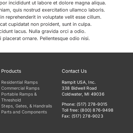
r incididunt ut labore et dolore magna aliqua.
iam, quis nostrud exercitation ullamco laboris.
in reprehenderit in voluptate velit esse cillum.
at cupidatat non proident, sunt in culpa.
cidunt lacus. Nulla gravida orci a odio.
 placerat ornare. Pellentesque odio nisi.
Products
Contact Us
Residential Ramps
Rampit USA, Inc.
Commercial Ramps
338 Bidwell Road
Portable Ramps &
Coldwater, MI 49036
Threshold
Phone: (517) 278-9015
Steps, Gates, & Handrails
Toll free: (800) 876-9498
Parts and Components
Fax: (517) 278-9023